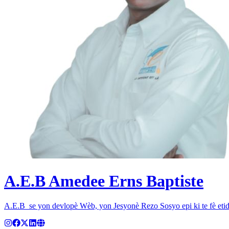
A.E.B
Amedee Erns Baptiste
A.E.B se yon devlopè Wèb, yon Jesyonè Rezo Sosyo epi ki te fè et