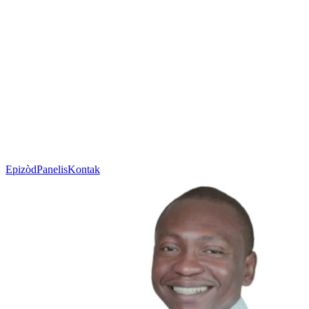
Epizòd
Panelis
Kontak