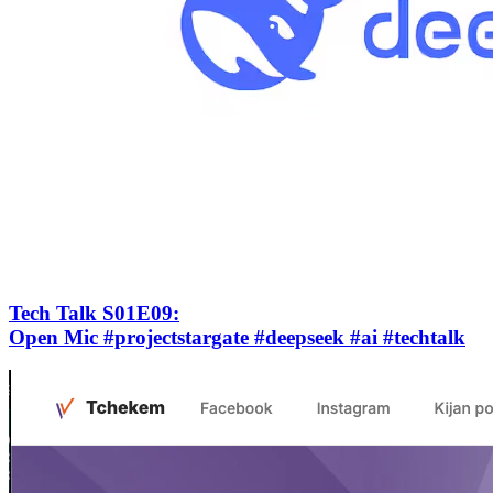
Tech Talk S01E09
:
Open Mic #projectstargate #deepseek #ai #techtalk