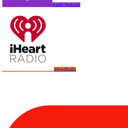
Apple Podcasts
iHeartRadio