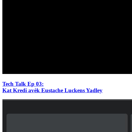
Tech Talk Ep 03
:
Kat Kredi avèk Eustache Luckens Yadley