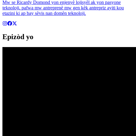
Mw se Ricardy Domond yon enjenyè lojisyèl ak yon pasyone
teknoloji. pafwa mw antreprenè mw gen kèk antrepriz ayiti kou
etazini ki ap bay sèvis nan domèn teknoloji.
Epizòd yo