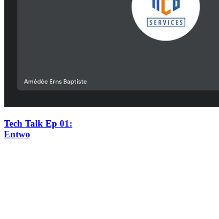
Tech Talk Ep 01
:
Entwo