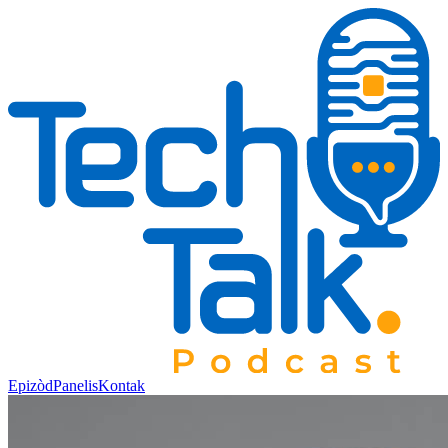
Epizòd
Panelis
Kontak